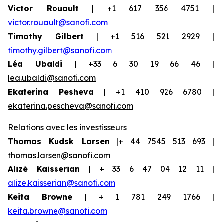
Victor Rouault
| +1 617 356 4751 |
victor.rouault@sanofi.com
Timothy Gilbert
| +1 516 521 2929 |
timothy.gilbert@sanofi.com
Léa Ubaldi
| +33 6 30 19 66 46 |
lea.ubaldi@sanofi.com
Ekaterina Pesheva
| +1 410 926 6780 |
ekaterina.pescheva@sanofi.com
Relations avec les investisseurs
Thomas Kudsk Larsen
|+ 44 7545 513 693 |
thomas.larsen@sanofi.com
Alizé Kaisserian
| + 33 6 47 04 12 11 |
alize.kaisserian@sanofi.com
Keita Browne
| + 1 781 249 1766 |
keita.browne@sanofi.com