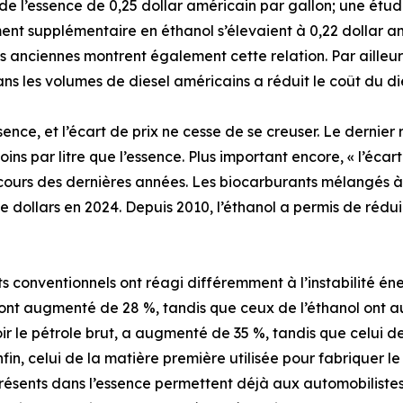
de l’essence de 0,25 dollar américain par gallon; une étu
ent supplémentaire en éthanol s’élevaient à 0,22 dollar a
 anciennes montrent également cette relation. Par ailleur
s les volumes de diesel américains a réduit le coût du die
ssence, et l’écart de prix ne cesse de se creuser. Le dernie
 par litre que l’essence. Plus important encore, « l’écart e
u cours des dernières années. Les biocarburants mélangés à 
 dollars en 2024. Depuis 2010, l’éthanol a permis de réduir
ts conventionnels ont réagi différemment à l’instabilité é
 ont augmenté de 28 %, tandis que ceux de l’éthanol ont a
oir le pétrole brut, a augmenté de 35 %, tandis que celui d
fin, celui de la matière première utilisée pour fabriquer le 
ésents dans l’essence permettent déjà aux automobilistes