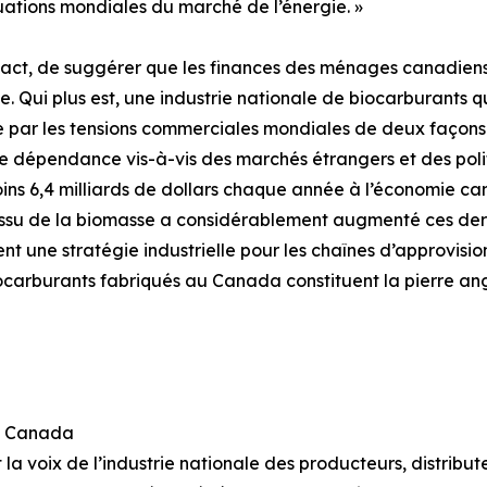
tuations mondiales du marché de l’énergie. »
nexact, de suggérer que les finances des ménages canadiens 
. Qui plus est, une industrie nationale de biocarburants qu
e par les tensions commerciales mondiales de deux façons 
re dépendance vis-à-vis des marchés étrangers et des poli
ins 6,4 milliards de dollars chaque année à l’économie ca
 issu de la biomasse a considérablement augmenté ces der
ent une stratégie industrielle pour les chaînes d’approvi
arburants fabriqués au Canada constituent la pierre angu
és Canada
a voix de l’industrie nationale des producteurs, distribute