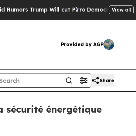
 Trump Will cut Pirro
Democratic Socialists of 
View all
Provided by AGP
Share
a sécurité énergétique