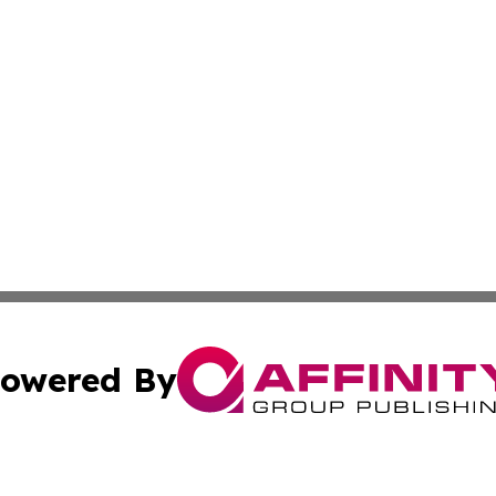
owered By
ubmit Press Release
Terms & Conditions
Copyright/DMCA