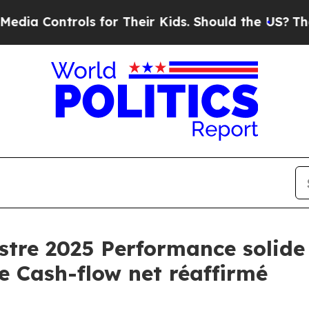
ls for Their Kids. Should the US?
The Pentagon Is
stre 2025 Performance solid
de Cash-flow net réaffirmé