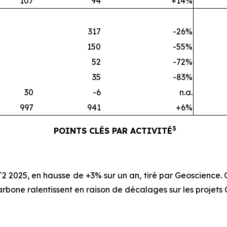
107
94
+14%
317
-26%
150
-55%
52
-72%
35
-83%
30
-6
n.a.
997
941
+6%
3
POINTS CLÉS PAR ACTIVITÉ
2 2025, en hausse de +3% sur un an, tiré par Geoscience
arbone ralentissent en raison de décalages sur les projets