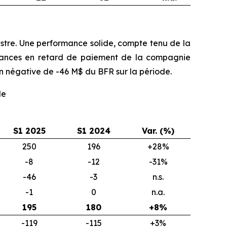
stre. Une performance solide, compte tenu de la
réances en retard de paiement de la compagnie
on négative de -46 M$ du BFR sur la période.
de
S1 2025
S1 2024
Var. (%)
250
196
+28%
-8
-12
-31%
-46
-3
n.s.
-1
0
n.a.
195
180
+8%
-119
-115
+3%