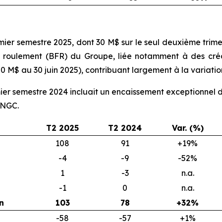
ier semestre 2025, dont 30 M$ sur le seul deuxième trime
 de roulement (BFR) du Groupe, liée notamment à des c
0 M$ au 30 juin 2025), contribuant largement à la variati
ier semestre 2024 incluait un encaissement exceptionnel 
ONGC.
T2 2025
T2 2024
Var. (%)
108
91
+19%
-4
-9
-52%
1
-3
n.a.
-1
0
n.a.
n
103
78
+32%
-58
-57
+1%