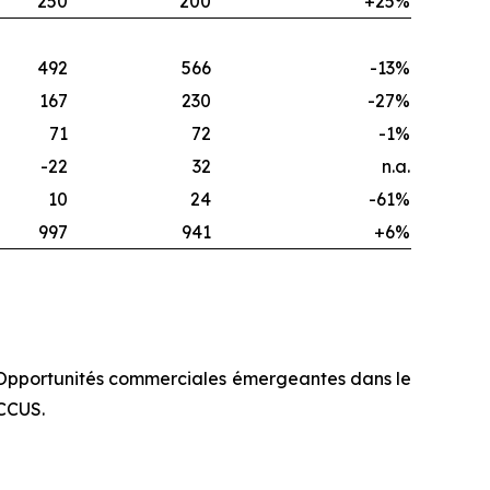
250
200
+25%
492
566
-13%
167
230
-27%
71
72
-1%
-22
32
n.a.
10
24
-61%
997
941
+6%
. Opportunités commerciales émergeantes dans le
 CCUS.