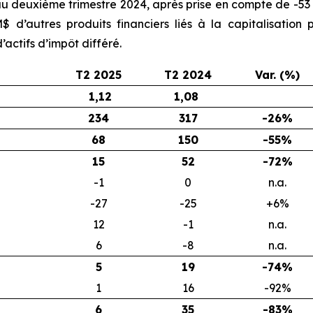
 au deuxième trimestre 2024, après prise en compte de -53 
 d’autres produits financiers liés à la capitalisation
actifs d’impôt différé.
T2 2025
T2 2024
Var. (%)
1,12
1,08
234
317
-26%
68
150
-55%
15
52
-72%
-1
0
n.a.
-27
-25
+6%
12
-1
n.a.
6
-8
n.a.
5
19
-74%
1
16
-92%
6
35
-83%