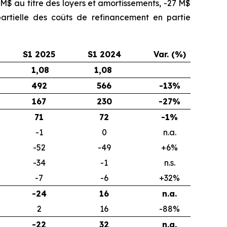
M$ au titre des loyers et amortissements, -27 M$
 partielle des coûts de refinancement en partie
S1 2025
S1 2024
Var. (%)
1,08
1,08
492
566
-13%
167
230
-27%
71
72
-1%
-1
0
n.a.
-52
-49
+6%
-34
-1
n.s.
-7
-6
+32%
-24
16
n.a.
2
16
-88%
-22
32
n.a.