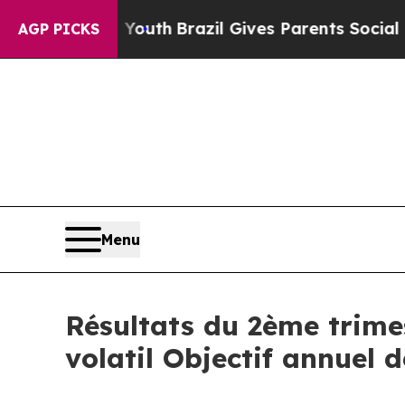
to Youth
Brazil Gives Parents Social Media Contro
AGP PICKS
Menu
Résultats du 2ème trime
volatil Objectif annuel 